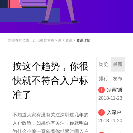
您现在的位置：起点教育首页 > 新闻资讯 >
资讯详情
按这个趋势，你很
浏览
最新
快就不符合入户标
排行
发布
别再“质
1
准了
疑”自考文
2018-11-23
凭了！
入深户
2
不知道大家有没有关注深圳这几年的
和领补贴，
2018-11-20
入户政策，如果你有关注，你就明白
这些坑一定
为什么小编一直催着你抓紧时间入户