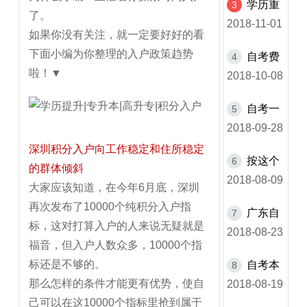
学历重
3
要避免！
了。
不重要？
2018-11-01
如果你没有关注，就一定要好好的看
下面小编为你整理的入户政策趋势
自考费
4
啦！▼
用一般多
2018-10-08
少？
自考一
5
般多久可以
2018-09-28
拿毕业证？
深圳积分入户向工作稳定和住所稳定
按这个
6
的群体倾斜
趋势，你很
2018-08-09
大家应该知道，在今年6月底，深圳
快就不符合
再次发布了10000个纯积分入户指
广东自
7
入户标准了
标，这对打算入户的人来说无疑就是
考报名时间
2018-08-23
福音，但入户人数众多，10000个指
以及报名条
标还是不够的。
自考本
8
件
那么怎样的条件才能更有优势，使自
科应该如何
2018-08-19
己可以在这10000个指标里抢到属于
选择专业?