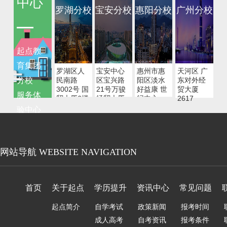
中心
本科应该如何选择专
罗湖分校
宝安分校
惠阳分校
广州分校
业?
起点教
入户咨询
育集团
罗湖区人
宝安中心
惠州市惠
天河区 广
指南丨不能
[09-29]
分校
民南路
区宝兴路
阳区淡水
东对外经
3002号 国
21号万骏
好益康 世
忽视！深户非深户缴
贸大厦
服务体
贸大厦6楼
经贸大厦
纪中心
2617
纳的社保不一样？
625
11楼14号
1107-
验中心
1108
指南丨按这
[09-20]
量身定
制学历
个趋势，你很快就不
提升服
符合入户标准了
务
指南丨深圳
[08-18]
积分入户, 社保将成
为入户最高门槛?