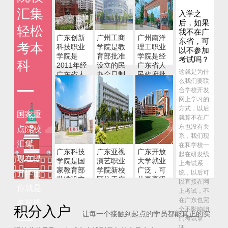
年。所以学
汇集
历提升一定
入学之
要趁早.
后，如果
轻松
我不在广
广东创新
广州工商
广州南洋
考前培训
东省，可
考本
科技职业
学院是教
理工职业
和入取后
以不参加
学院是
育部批准
学院是经
的课程怎
考试吗？
科
2011年经
设立的民
广东省人
么学习?
这就是为什
广东省人
办全日制
民政府批
都是通过视
么我们要联
民政府批
普通本科
准，教育
频课程+直
合学校开发
准、教育
院校,创建
部备案的
播冲刺进行
网上学习的
部备案、
于1995年
省属全日
学习，错过
方式，以后
广东省...
制普...
国家重
直播可以看
就算不在广
录播回放，
东也没有关
点院校
随时都可以
系，我们现
学习。
汇集
在和学校一
广东科技
广东亚视
广东开放
起在研发线
现在提
学院是国
演艺职业
大学就业
上考试系
家教育部
学院新校
广泛，可
升学历
统，以后可
批准设立
区位于广
从事高级
以直接在网
你就是
的一所以
东省肇庆
翻译、外
上考试，不
工学为主
市德庆
贸、教师
在广东也完
名校毕
县...
进外...
积分入户
全不影响咱
让每一个接触到起点的学员都能真正的实
业生
们考试拿
证。