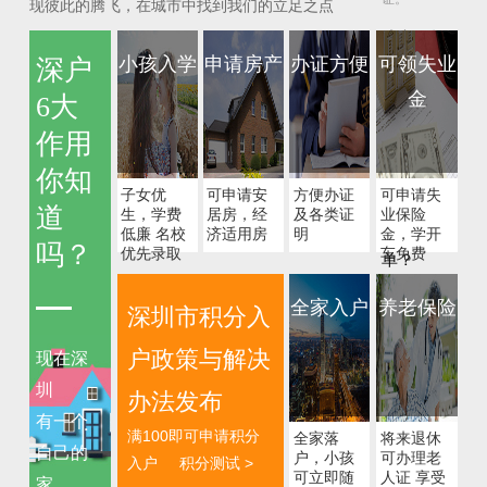
现彼此的腾飞，在城市中找到我们的立足之点
成考的报
考条件？
小孩入学
申请房产
办证方便
可领失业
深户
学员满18周
金
6大
岁，有高中
或中专毕业
作用
证原件、居
住证或是社
你知
保卡原件。
子女优
可申请安
方便办证
可申请失
道
生，学费
居房，经
及各类证
业保险
成考和远
低廉 名校
济适用房
明
金，学开
程哪个简
吗？
优先录取
车免费
单？
远程18年所
全家入户
养老保险
有的专科都
深圳市积分入
不能招生
了，并且将
户政策与解决
现在深
实行三教合
一，远程和
圳
办法发布
电大要并入
有一个
成考的方
满100即可申请积分
全家落
将来退休
式，以后网
自己的
户，小孩
可办理老
入户
积分测试 >
教都没有
可立即随
人证 享受
了，成考就
家