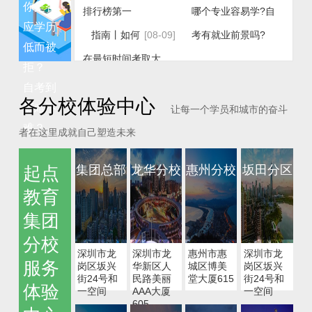
你是否
排行榜第一
哪个专业容易学?自
应学历
指南丨如何
[08-09]
考有就业前景吗?
低而被
在最短时间考取大
拒？
自考资讯
专、本科双学历？
自考到
各分校体验中心
资讯丨如何
[11-20]
底难不
让每一个学员和城市的奋斗
难？
在最短时间考取大
者在这里成就自己塑造未来
专、本科双学历？
集团总部
龙华分校
惠州分校
坂田分区
起点
资讯丨 大自
[11-08]
教育
考和小自考的区别
集团
资讯丨广东
[09-21]
分校
自考报名时间以及报
深圳市龙
深圳市龙
惠州市惠
深圳市龙
服务
岗区坂兴
华新区人
城区博美
岗区坂兴
名条件？
街24号和
民路美丽
堂大厦615
街24号和
体验
一空间
AAA大厦
一空间
资讯丨自考
[08-20]
605