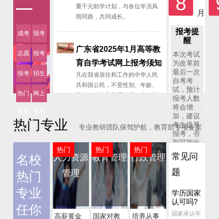
8
重千元助学计划，与各位学员风
月
雨同路，共同成长。
报考提
成考
报考
醒
广东省2025年1月高等教
简介
条件
志愿
报考
本次考试
育自学考试网上报考须知
为改革前
填报
时间
最后一次
报考
招生
凡在我省居住和工作的中华人民
自考考
共和国公民，不受性别、年龄、
试，预计
流程
院校
热门
网上
民族、种族和已受教育程度的限
报考人数
制，均可参加我省自学考试。港
将会增
专业
报名
加，建议
澳和台同胞、海外侨胞及外籍人
热门专业
考生提早
士，也可参加我省自学考试。
专业教研团队保驾护航，教育部专项备案
报考，否
则可能出
热门
热门
热门
现：
常见问
人力资源
教育管理
行政管理
名校
哪些自考专业适合女生报
1，考场
题
考？
管理
热门
限额，错
在学历提升路上，选对专业非常
过本次报
专业
学历国家
重要。首先你得对该专业感兴
考
认可吗?
2，耽误
趣，其次这个专业要适合个人各
任你
一年考证
国家承认学
方面条件。但是有些专业对应的
高薪黄金
国家对教
培养从事