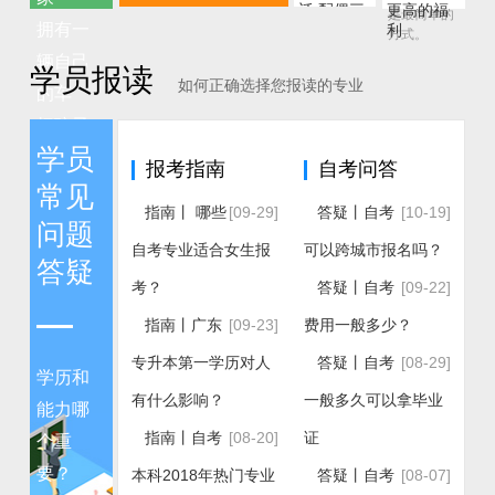
迁 配偶三
更高的福
是最简单的
拥有一
年后可随
利
方式。
年龄
-5或
专科
积60
迁
辆自己
45岁
+5
学历
分
学员报读
如何正确选择您报读的专业
以下
的车
本科
积80
养老
把孩子
学历
分
保险
学员
留在身
报考指南
自考问答
积3
边上学
常见
分/年
指南丨 哪些
[09-29]
答疑丨自考
[10-19]
问题
自考专业适合女生报
可以跨城市报名吗？
答疑
考？
答疑丨自考
[09-22]
指南丨广东
[09-23]
费用一般多少？
专升本第一学历对人
答疑丨自考
[08-29]
学历和
有什么影响？
一般多久可以拿毕业
能力哪
指南丨自考
[08-20]
证
个重
要？
本科2018年热门专业
答疑丨自考
[08-07]