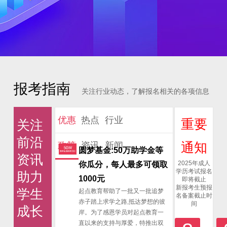
报考指南
关注行业动态，了解报名相关的各项信息
优惠
热点
行业
重要
关注
前沿
通知
政策
资讯
新闻
圆梦基金:50万助学金等
资讯
2025年成人
你瓜分，每人最多可领取
学历考试报名
助力
1000元
即将截止
新报考生预报
学生
起点教育帮助了一批又一批追梦
名备案截止时
赤子踏上求学之路,抵达梦想的彼
间
成长
岸。为了感恩学员对起点教育一
直以来的支持与厚爱，特推出双