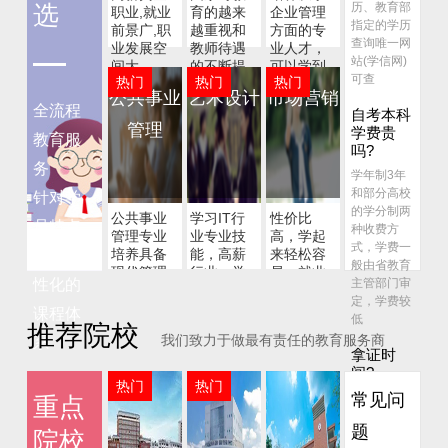
历、教育部
选
职业,就业
育的越来
企业管理
工作岗位对于身体素质或其他要
指定的学历
立即咨询
前景广,职
越重视和
方面的专
求高， 可能不太适合女生报考。
查询唯一网
业发展空
教师待遇
业人才，
站(学信网)
间大
的不断提
可以学到
可查
热门
热门
热门
高，正在
企业必备
公共事业
艺术设计
市场营销
逐渐热门
四大核心
全流程
自考本科
管理
学费贵
教育服
吗?
务
学年制3年
和部分高校
针对学
的学分制两
公共事业
学习IT行
性价比
员特点
种收费方
管理专业
业专业技
高，学起
式，学费一
培养具备
能，高薪
来轻松容
制定个
般由省教育
现代管理
行业，学
易，就业
性化的
主管部门审
理论、技
历技能双
面广的管
定，学费较
术与方法
丰收
理类专业
课程体
低
等方面的
推荐院校
我们致力于做最有责任的教育服务商
系
知识
拿证时
间?
热门
热门
无论专科还
常见问
重点
是本科都需
题
要至少2.5
院校